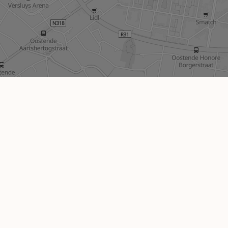
Autorité de surveillance:
Institut professionnel des co
Luxemburgstraat 16B 1000 Br
devoirs de l\'agent immobili
Privacy statement
-
Disclaim