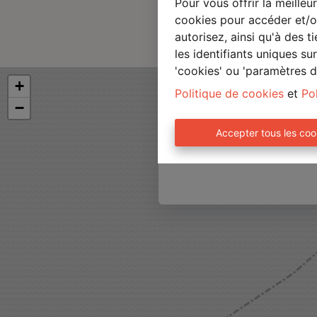
En soumettant ce form
Pour vous offrir la meilleu
cookies pour accéder et/ou
autorisez, ainsi qu'à des 
les identifiants uniques s
'cookies' ou 'paramètres d
Politique de cookies
et
Pol
Accepter tous les coo