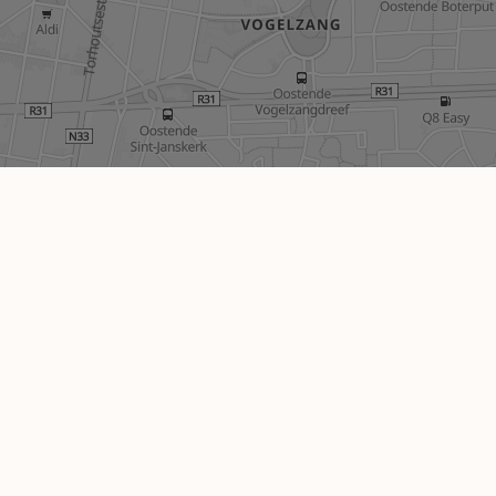
Contactez nous
urtiers immobiliers,
0478 09 74 64
uxelles. Sous réserve de
les
er
.
gwendolyn@vastgoedtaets.b
er
Social: