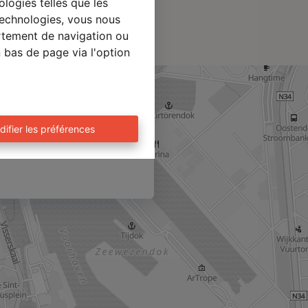
ologies telles que les
technologies, vous nous
ortement de navigation ou
n bas de page via l'option
difier les préférences