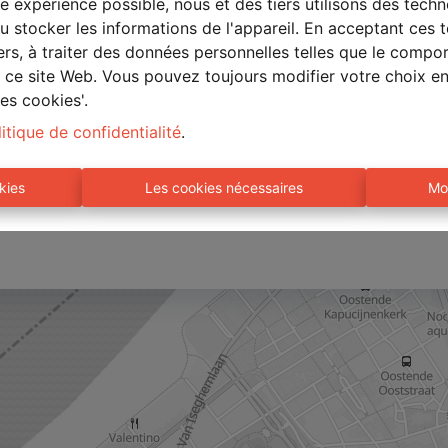
ulaire, vous acceptez notre
déclaration de confidentialité
re expérience possible, nous et des tiers utilisons des techn
 stocker les informations de l'appareil. En acceptant ces 
tiers, à traiter des données personnelles telles que le comp
ur ce site Web. Vous pouvez toujours modifier votre choix e
Envoyer
es cookies'.
itique de confidentialité
.
kies
Les cookies nécessaires
Mo