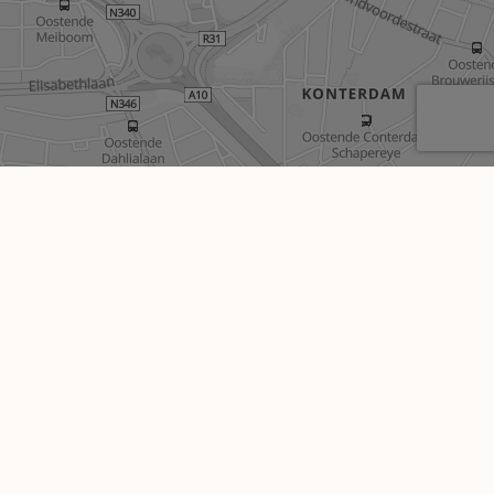
Sitemap
Te koop
Te huur
e
Diensten
Contact
Gratis schatting
Blijf op de hoogte